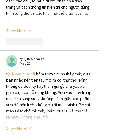
cách các chuyên mục được phân chia trên 
trang và cách thông tin hiển thị cho người dùng. 
Nhìn tổng thể thì các khu như thể thao, casino,
…
Show More
Like
Reply
tỷ lệ kèo nhà cái
May 23
tỷ lệ kèo nhà cái
 hôm trước mình thấy mấy đứa 
bạn nhắc nên tiện tay mở ra coi thử thôi. Mình 
không có đọc kỹ hay tham gia gì, chủ yếu xem 
giao diện có dễ dùng không. Vừa vào thấy trang 
nhìn khá sáng sủa, khoảng cách giữa các phần 
vừa đủ nên lướt không bị rối mắt. Mình để ý cái 
menu đặt chỗ dễ thấy, bấm qua lại vài mục là 
ra ngay, không phải mò…
Show More