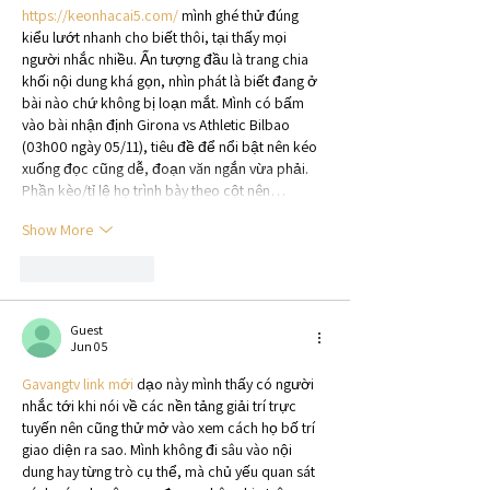
https://keonhacai5.com/
 mình ghé thử đúng 
kiểu lướt nhanh cho biết thôi, tại thấy mọi 
người nhắc nhiều. Ấn tượng đầu là trang chia 
khối nội dung khá gọn, nhìn phát là biết đang ở 
bài nào chứ không bị loạn mắt. Mình có bấm 
vào bài nhận định Girona vs Athletic Bilbao 
(03h00 ngày 05/11), tiêu đề để nổi bật nên kéo 
xuống đọc cũng dễ, đoạn văn ngắn vừa phải. 
Phần kèo/tỉ lệ họ trình bày theo cột nên…
Show More
Like
Reply
Guest
Jun 05
Gavangtv link mới
 dạo này mình thấy có người 
nhắc tới khi nói về các nền tảng giải trí trực 
tuyến nên cũng thử mở vào xem cách họ bố trí 
giao diện ra sao. Mình không đi sâu vào nội 
dung hay từng trò cụ thể, mà chủ yếu quan sát 