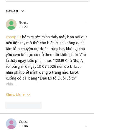
Author and Screenwriter
Author Elizabeth L
George Pelecanos
Newest
Guest
Jul 20
xosoplus
 hôm trước mình thấy mấy bạn nói qua 
nên tiện tay mở thử cho biết. Mình không quan 
tâm lắm chuyện dự đoán trúng hay không, chủ 
yếu xem bố cục có dễ theo dõi không thôi. Vào 
là thấy ngay kiểu phân mục “XSMB Chủ Nhật”, 
rồi bài ghi rõ ngày 19 07 2026 nên đỡ bị lạc, 
nhìn phát biết mình đang ở trang nào. Lướt 
xuống có cái bảng “Đầu Lô tô Đuôi Lô tô” 
chia…
Show More
Like
Reply
Guest
Jul 06