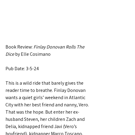
Book Review: 
Finlay Donovan Rolls The 
Dice
 by Elle Cosimano
Pub Date: 3-5-24
This is a wild ride that barely gives the 
reader time to breathe. Finlay Donovan 
wants a quiet girls’ weekend in Atlantic 
City with her best friend and nanny, Vero. 
That was the hope. But enter her ex-
husband Steven, her children Zach and 
Delia, kidnapped friend Javi (Vero’s 
boyfriend), kidnapper Marco Toscano, 