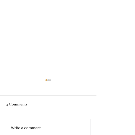
4 Comments
Write a comment...
GET TO KNOW: Bestselling
GET TO KNOW: Be